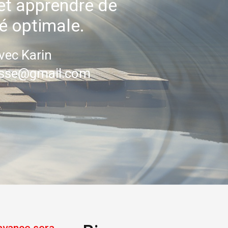
 et apprendre de
é optimale.
vec Karin
rrisse@gmail.com