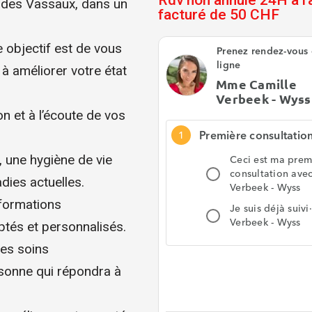
Rdv non annulé 24H à l
h des Vassaux, dans un
facturé de 50 CHF
 objectif est de vous
à améliorer votre état
on et à l’écoute de vos
, une hygiène de vie
dies actuelles.
formations
ptés et personnalisés.
des soins
rsonne qui répondra à