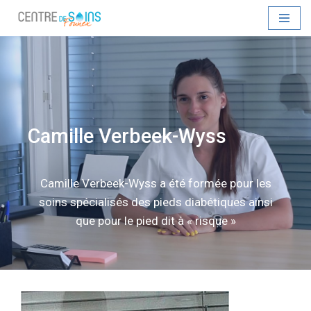
Aller
au
contenu
Camille Verbeek-Wyss
Camille Verbeek-Wyss a été formée pour les
soins spécialisés des pieds diabétiques ainsi
que pour le pied dit à « risque »